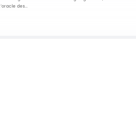
L’oracle des…
és du chemin de vie 4 ?
cours unique, influencé par la date de naissance et exprimant
ucture et la construction,…
e fenêtre sur votre avenir