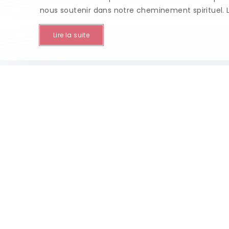
nous soutenir dans notre cheminement spirituel. 
Lire la suite
Quelles sont les particularit
En numérologie, le chemin de vie représente un par
Le chemin de vie 4, symbolisant la stabilité, la str
Lire la suite
Tarots gratuits lapierre : un